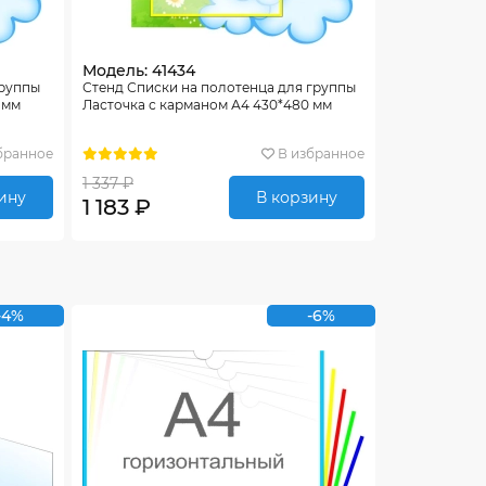
Модель: 41434
группы
Стенд Списки на полотенца для группы
 мм
Ласточка с карманом А4 430*480 мм
бранное
В избранное
1 337 ₽
ину
В корзину
1 183 ₽
-4%
-6%