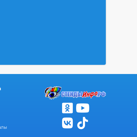
а
алы