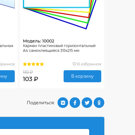
Модель: 10002
тальных
Карман пластиковый горизонтальный
А4 самоклеящийся 315х215 мм
бранное
В избранное
110 ₽
ину
В корзину
103 ₽
Поделиться: