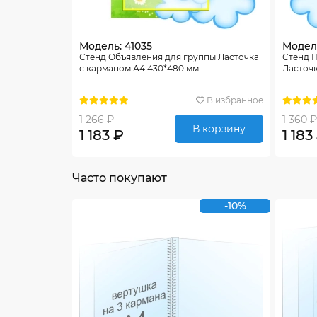
Модель: 41035
Модель
Стенд Объявления для группы Ласточка
Стенд 
с карманом А4 430*480 мм
Ласточк
В избранное
1 266 ₽
1 360 ₽
В корзину
1 183 ₽
1 183
Часто покупают
-10%