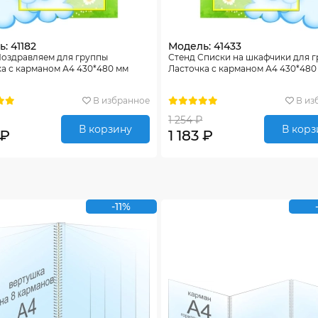
: 41182
Модель: 41433
Поздравляем для группы
Стенд Списки на шкафчики для 
а с карманом А4 430*480 мм
Ласточка с карманом А4 430*480
В избранное
В из
1 254 ₽
В корзину
В корз
 ₽
1 183 ₽
-11%