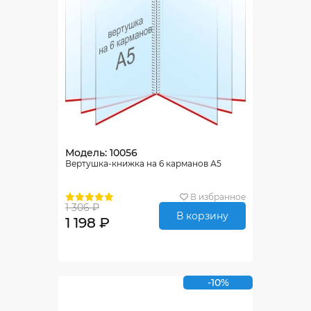
Модель: 10056
Вертушка-книжка на 6 карманов А5
В избранное
1 306 ₽
В корзину
1 198 ₽
-10%