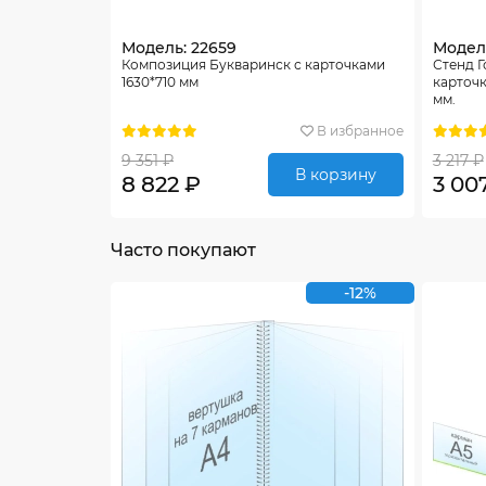
Модель: 22659
Модель
Композиция Букваринск с карточками
Стенд Г
1630*710 мм
карточк
мм.
В избранное
9 351 ₽
3 217 ₽
В корзину
8 822 ₽
3 00
Часто покупают
-12%