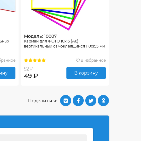
Модель: 10007
льных
Карман для ФОТО 10х15 (А6)
вертикальный самоклеящийся 110х155 мм
бранное
В избранное
52 ₽
ину
В корзину
49 ₽
Поделиться: