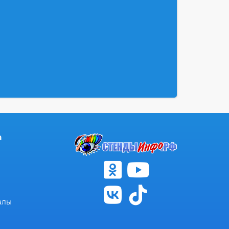
а
алы