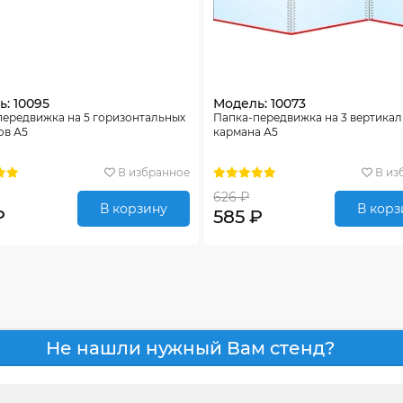
: 10095
Модель: 10073
передвижка на 5 горизонтальных
Папка-передвижка на 3 вертика
ов А5
кармана А5
В избранное
В из
626 ₽
В корзину
В корз
₽
585 ₽
Не нашли нужный Вам стенд?