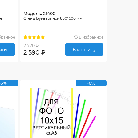
Модель: 21400
ле
Стенд Букваринск 850*600 мм
м
бранное
В избранное
2 720 ₽
ину
В корзину
2 590 ₽
-6%
-6%