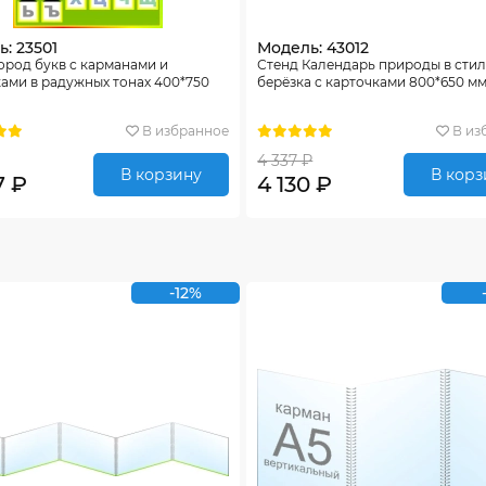
: 23501
Модель: 43012
ород букв с карманами и
Стенд Календарь природы в сти
ами в радужных тонах 400*750
берёзка с карточками 800*650 м
В избранное
В из
4 337 ₽
В корзину
В корз
7 ₽
4 130 ₽
-12%