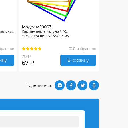
Модель: 10003
нтальных
Карман вертикальный А5
самоклеящийся 165х215 мм
бранное
В избранное
70 ₽
ину
В корзину
67 ₽
Поделиться: