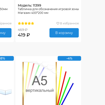
Модель: 11399
850мм
Табличка для обозначения игровой зоны
Магазин 400*200 мм
бранное
В избранное
469 ₽
ину
В корзину
419 ₽
-8%
-4%