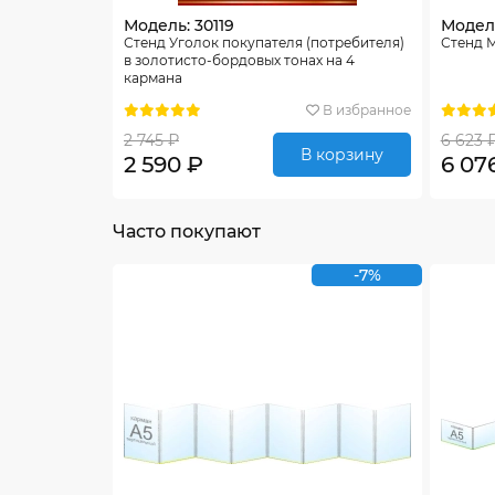
Модель: 30119
Модель
Стенд Уголок покупателя (потребителя)
Стенд М
в золотисто-бордовых тонах на 4
кармана
В избранное
2 745 ₽
6 623 
В корзину
2 590 ₽
6 07
Часто покупают
-7%