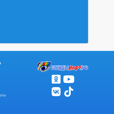
а
алы