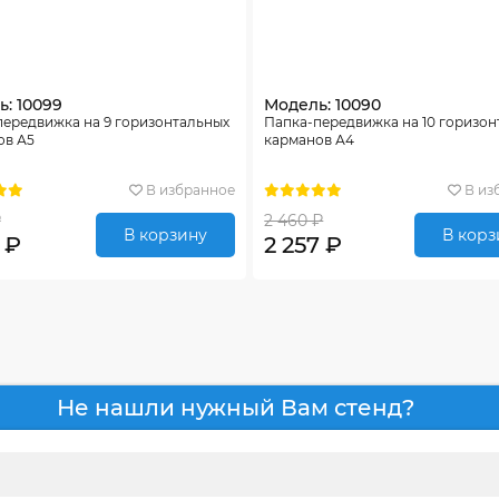
: 10099
Модель: 10090
передвижка на 9 горизонтальных
Папка-передвижка на 10 горизо
ов А5
карманов А4
В избранное
В из
₽
2 460 ₽
В корзину
В корз
 ₽
2 257 ₽
Не нашли нужный Вам стенд?