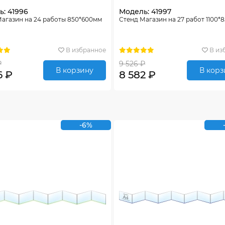
: 41996
Модель: 41997
агазин на 24 работы 850*600мм
Стенд Магазин на 27 работ 1100*
В избранное
В из
₽
9 526 ₽
В корзину
В корз
6 ₽
8 582 ₽
-6%