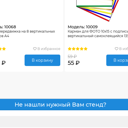
: 10068
Модель: 10009
передвижка на 8 вертикальных
Карман для ФОТО 10х15 с подпись
ов А4
вертикальный самоклеящийся 13
В избранное
В из
59 ₽
В корзину
В корз
 ₽
55 ₽
Не нашли нужный Вам стенд?