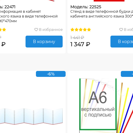
: 22471
Модель: 22525
Информация в кабинет
Стенд в виде телефонной будки 
кого языка в виде телефонной
кабинета английского языка 300
90*470мм
В избранное
В из
₽
1 441 ₽
В корзину
В корз
 ₽
1 347 ₽
-6%