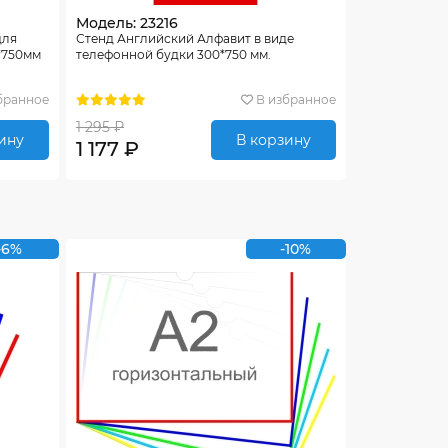
Модель: 23216
для
Стенд Английский Алфавит в виде
*750мм
телефонной будки 300*750 мм.
бранное
В избранное
1 295 ₽
ину
В корзину
1 177 ₽
-6%
-10%