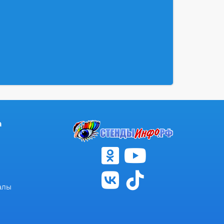
а
алы