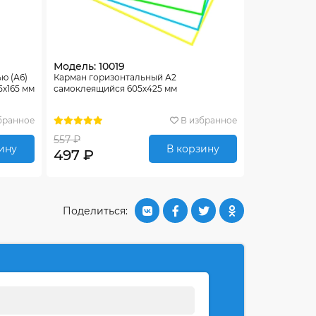
Модель: 10019
ю (А6)
Карман горизонтальный А2
5х165 мм
самоклеящийся 605х425 мм
бранное
В избранное
557 ₽
ину
В корзину
497 ₽
Поделиться: