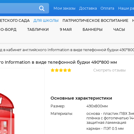
Мои заказы
Доставка
Оплата
Наши р
ЕТСКОГО САДА
ДЛЯ ШКОЛЫ
ПАТРИОТИЧЕСКОЕ ВОСПИТАНИЕ
О-БОРД
ТАБЛИЧКИ
9 МАЯ
БАННЕРЫ
ЧАСЫ
д в кабинет английского Information в виде телефонной будки 490*80
о Information в виде телефонной будки 490*800 мм
Смотреть отзывы
Основные характеристики
Размер:
490x800мм
Материалы:
основа - пластик ПВХ 3м
плёнка с фотопечатью 14
защитная ламинация
карман - ПЭТ 0.5 мм