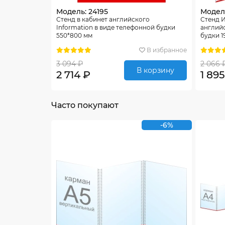
Модель: 24195
Модель
Стенд в кабинет английского
Стенд 
Information в виде телефонной будки
английс
550*800 мм
будки 1
В избранное
3 094 ₽
2 066 
В корзину
2 714 ₽
1 895
Часто покупают
-6%