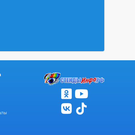
а
алы