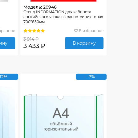
Модель: 20946
Стенд INFORMATION для кабинета
английского языка в красно-синих тонах
700*850мм
бранное
В избранное
3 914 ₽
ину
В корзину
3 433 ₽
-12%
-7%