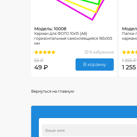
Модель: 10008
Модель
Карман для ФОТО 10х15 (А6)
Папка-
горизонтальный самоклеящийся 165х105
карман
мм
В избранное
55 ₽
1 355 ₽
В корзину
49 ₽
1 255
Вернуться на главную