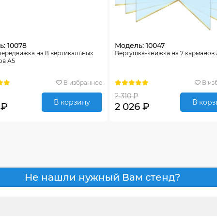
: 10078
Модель: 10047
передвижка на 8 вертикальных
Вертушка-книжка на 7 карманов
ов А5
В избранное
В из
2 310 ₽
В корзину
В корз
 ₽
2 026 ₽
Не нашли нужный Вам стенд?