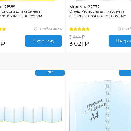
: 21589
Модель: 22732
ronouns для кабинета
Стенд Pronouns для кабинета
ского языка 700*850мм
английского языка 700*850 мм
В избранное
В из
3 444 ₽
В корзину
В корз
 ₽
3 021 ₽
-7%