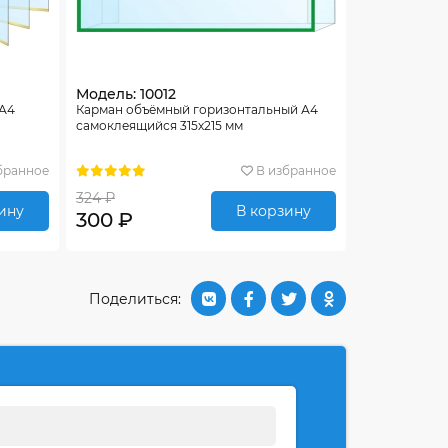
Модель: 10012
 А4
Карман объёмный горизонтальный А4
самоклеящийся 315х215 мм
бранное
В избранное
324 ₽
ину
В корзину
300 ₽
Поделиться: