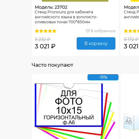
Модель: 23702
Модель
Стенд Pronouns для кабинета
Стенд P
английского языка в золотисто-
англий
оливковых тонах 700*850мм
В избранное
3 232 ₽
3 172 ₽
В корзину
3 021 ₽
3 021
Часто покупают
-11%