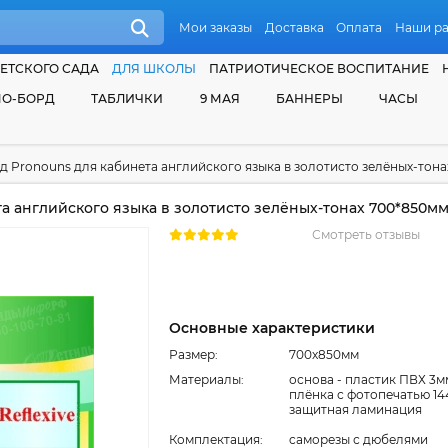
Мои заказы
Доставка
Оплата
Наши р
ЕТСКОГО САДА
ДЛЯ ШКОЛЫ
ПАТРИОТИЧЕСКОЕ ВОСПИТАНИЕ
О-БОРД
ТАБЛИЧКИ
9 МАЯ
БАННЕРЫ
ЧАСЫ
д Pronouns для кабинета английского языка в золотисто зелёных-тон
а английского языка в золотисто зелёных-тонах 700*850м
Смотреть отзывы
Основные характеристики
Размер:
700x850мм
Материалы:
основа - пластик ПВХ 3м
плёнка с фотопечатью 14
защитная ламинация
Комплектация:
cаморезы с дюбелями