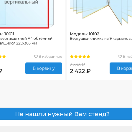
: 10011
Модель: 10102
 вертикальный А4 объёмный
Вертушка-книжка на 9 карманов
еящийся 225х305 мм
В избранное
В из
2 543 ₽
В корзину
В корз
₽
2 422 ₽
Не нашли нужный Вам стенд?