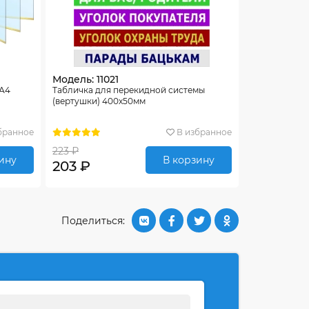
Модель: 11021
 А4
Табличка для перекидной системы
(вертушки) 400х50мм
бранное
В избранное
223 ₽
ину
В корзину
203 ₽
Поделиться: