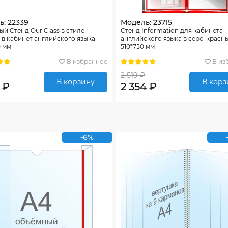
: 22339
Модель: 23715
й Стенд Our Class в стиле
Стенд Information для кабинета
в кабинет английского языка
английского языка в серо-красны
0 мм
510*750 мм
В избранное
В из
2 519 ₽
В корзину
В корз
 ₽
2 354 ₽
-6%