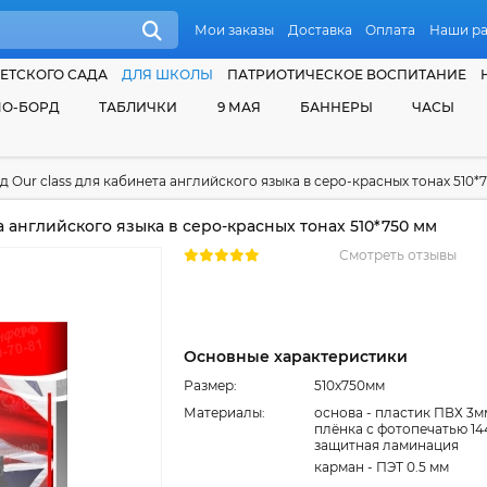
Мои заказы
Доставка
Оплата
Наши р
ЕТСКОГО САДА
ДЛЯ ШКОЛЫ
ПАТРИОТИЧЕСКОЕ ВОСПИТАНИЕ
О-БОРД
ТАБЛИЧКИ
9 МАЯ
БАННЕРЫ
ЧАСЫ
д Our class для кабинета английского языка в серо-красных тонах 510*
а английского языка в серо-красных тонах 510*750 мм
Смотреть отзывы
Основные характеристики
Размер:
510x750мм
Материалы:
основа - пластик ПВХ 3м
плёнка с фотопечатью 14
защитная ламинация
карман - ПЭТ 0.5 мм