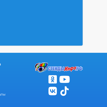
а
алы