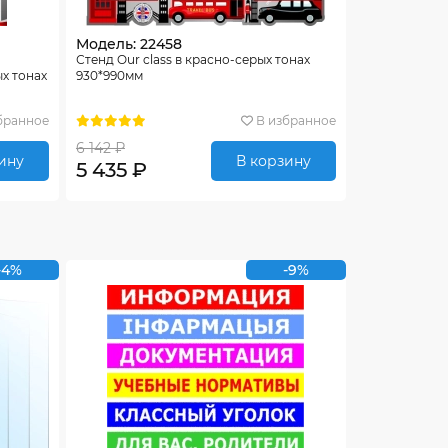
Модель: 22458
Стенд Our class в красно-серых тонах
х тонах
930*990мм
бранное
В избранное
6 142 ₽
ину
В корзину
5 435 ₽
-4%
-9%