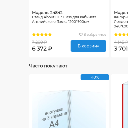
Модель: 24842
Модель
Стенд About Our Class для кабинета
Фигурны
Английского Языка 1200*900мм
Лондон 
940*69
В избранное
7 200 ₽
4 145 ₽
В корзину
6 372 ₽
3 701
Часто покупают
-10%