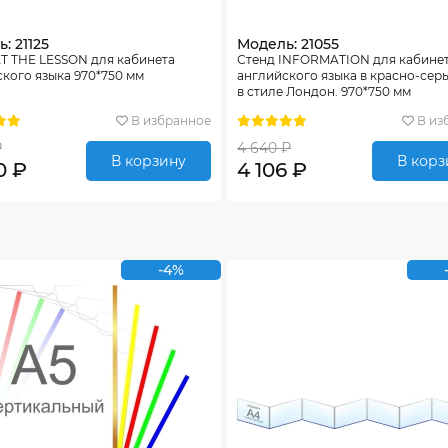
: 21125
Модель: 21055
T THE LESSON для кабинета
Стенд INFORMATION для кабине
кого языка 970*750 мм
английского языка в красно-серы
в стиле Лондон. 970*750 мм
В избранное
В из
₽
4 640 ₽
В корзину
В корз
0 ₽
4 106 ₽
-4%