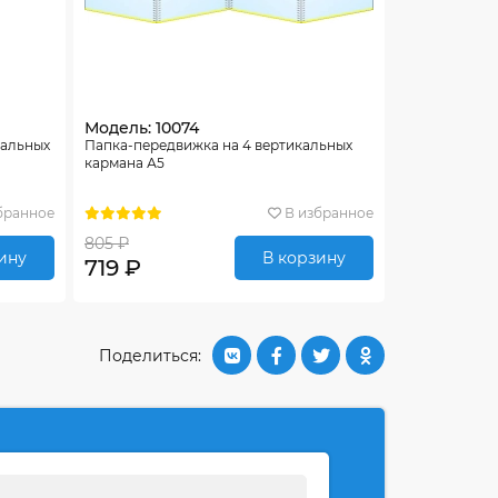
Модель: 10074
тальных
Папка-передвижка на 4 вертикальных
кармана А5
бранное
В избранное
805 ₽
ину
В корзину
719 ₽
Поделиться: