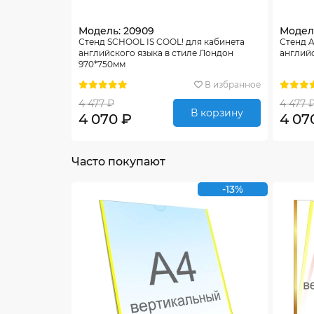
Модель: 20909
Модель
Стенд SCHOOL IS COOL! для кабинета
Стенд A
английского языка в стиле Лондон
английс
970*750мм
В избранное
4 477 ₽
4 477 
В корзину
4 070 ₽
4 07
Часто покупают
-13%