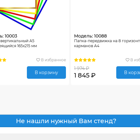
: 10003
Модель: 10088
 вертикальный А5
Папка-передвижка на 8 горизон
ящийся 165х215 мм
карманов А4
В избранное
В из
1 974 ₽
В корзину
В корз
1 845 ₽
Не нашли нужный Вам стенд?