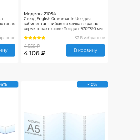
Модель: 21054
та
Стенд English Grammar In Use для
х тонах
кабинета английского языка в красно-
серых тонах в стиле Лондон. 970*750 мм
бранное
В избранное
4 558 ₽
ину
В корзину
4 106 ₽
-6%
-10%