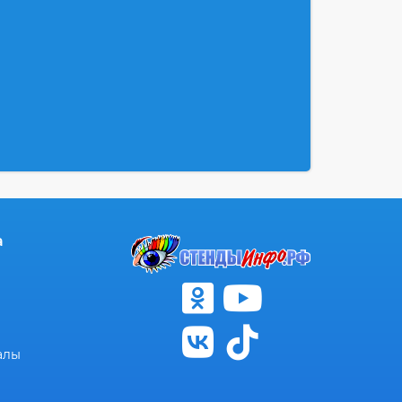
а
алы