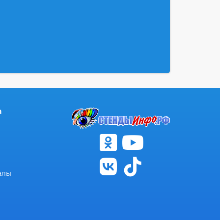
а
алы