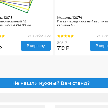
: 10018
Модель: 10074
 вертикальный А2
Папка-передвижка на 4 вертика
еящийся 430х600 мм
кармана А5
В избранное
В из
805 ₽
В корзину
В корз
₽
719 ₽
Не нашли нужный Вам стенд?