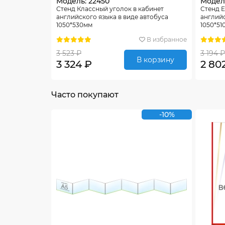
Модель: 22450
Модель
Стенд Классный уголок в кабинет
Стенд E
английского языка в виде автобуса
английс
1050*530мм
1050*51
В избранное
3 523 ₽
3 194 ₽
В корзину
3 324 ₽
2 80
Часто покупают
-10%