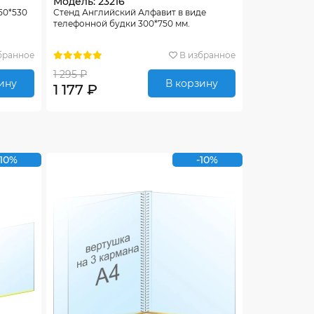
Модель: 23216
50*530
Стенд Английский Алфавит в виде
телефонной будки 300*750 мм.
бранное
В избранное
1 295 ₽
ину
В корзину
1 177 ₽
-10%
-10%