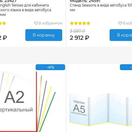
: 23427
Модель: 24591
nglish Tenses для кабинета
Стенд Seasons в виде автобуса 10
кого языка в виде автобуса
мм
0мм
В избранное
В из
3 087 ₽
В корзину
В корз
2 ₽
2 912 ₽
-4%