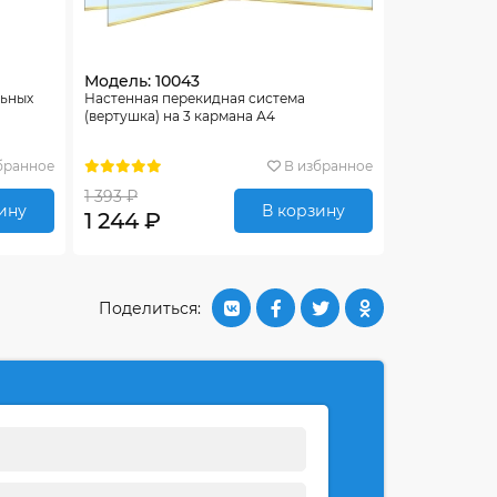
Модель: 10043
льных
Настенная перекидная система
(вертушка) на 3 кармана А4
бранное
В избранное
1 393 ₽
ину
В корзину
1 244 ₽
Поделиться: