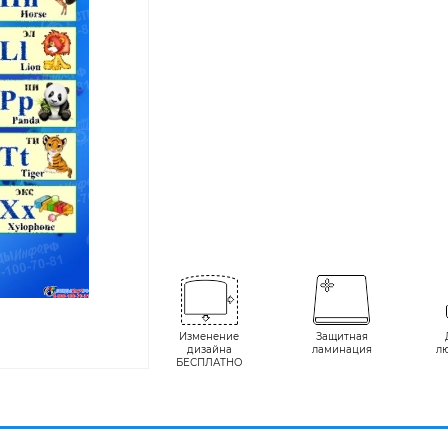
Изменение
Защитная
дизайна
ламинация
л
БЕСПЛАТНО