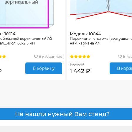
: 10014
Модель: 10044
 объёмный вертикальный А5
Перекидная система (вертушка-
ящийся 165х215 мм
на 4 кармана А4
В избранное
В из
1 543 ₽
В корзину
В корз
₽
1 442 ₽
Не нашли нужный Вам стенд?