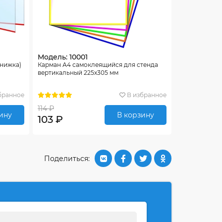
Модель: 10001
книжка)
Карман А4 самоклеящийся для стенда
вертикальный 225х305 мм
бранное
В избранное
114 ₽
ину
В корзину
103 ₽
Поделиться: