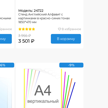
Модель: 24722
Стенд Английский Алфавит с
писными
картинками в красно-синих тонах
1850*470 мм
бранное
В избранное
3 956 ₽
ину
В корзину
3 501 ₽
-6%
-9%