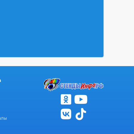
а
алы