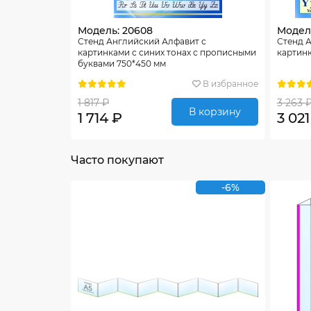
Модель: 20608
Модель
Стенд Английский Алфавит с
Стенд 
картинками с синих тонах с прописными
картинк
буквами 750*450 мм
В избранное
1 817 ₽
3 263 
В корзину
1 714 ₽
3 021
Часто покупают
-6%