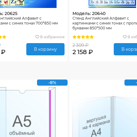
: 20625
Модель: 20640
Английский Алфавит с
Стенд Английский Алфавит с
ами с синих тонах 700*850 мм
картинками с синих тонах с про
буквами 850*500 мм
В избранное
В из
₽
2 309 ₽
В корзину
В корз
 ₽
2 158 ₽
-8%