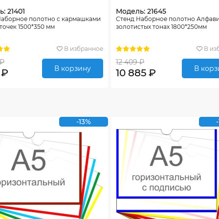
: 21401
Модель: 21645
Наборное полотно с кармашками
Стенд Наборное полотно Алфави
точек 1500*350 мм
золотистых тонах 1800*250мм
В избранное
В из
 ₽
12 409 ₽
В корзину
В корз
 ₽
10 885 ₽
-13%