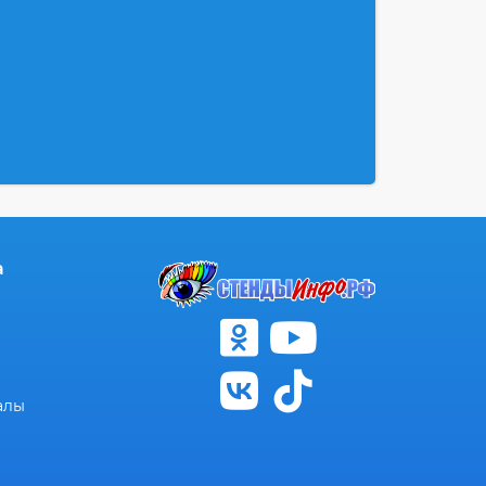
а
алы