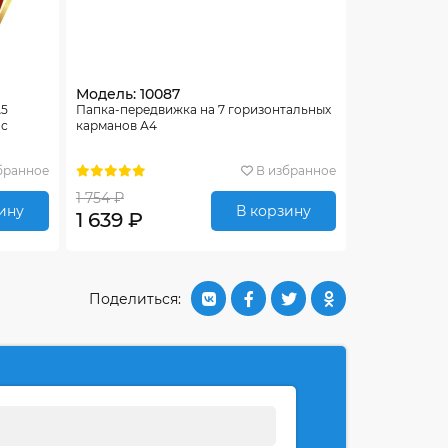
Модель: 10087
А5
Папка-передвижка на 7 горизонтальных
 с
карманов А4
бранное
В избранное
1 754 ₽
ину
В корзину
1 639 ₽
Поделиться: