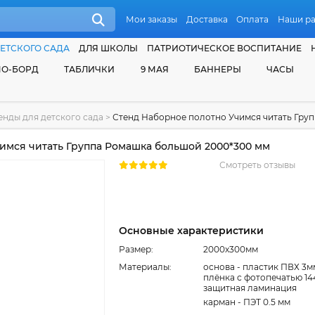
Мои заказы
Доставка
Оплата
Наши р
ЕТСКОГО САДА
ДЛЯ ШКОЛЫ
ПАТРИОТИЧЕСКОЕ ВОСПИТАНИЕ
О-БОРД
ТАБЛИЧКИ
9 МАЯ
БАННЕРЫ
ЧАСЫ
нды для детского сада
>
Стенд Наборное полотно Учимся читать Гру
имся читать Группа Ромашка большой 2000*300 мм
Смотреть отзывы
Основные характеристики
Размер:
2000x300мм
Материалы:
основа - пластик ПВХ 3м
плёнка с фотопечатью 14
защитная ламинация
карман - ПЭТ 0.5 мм