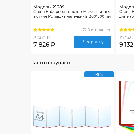
Модель: 21689
Модель
Стенд Наборное полотно Учимся читать
Стенд 
в стиле Ромашка маленький 1300*300 мм
для кар
В избранное
8 609 ₽
10 045
В корзину
7 826 ₽
9 132
Часто покупают
-9%