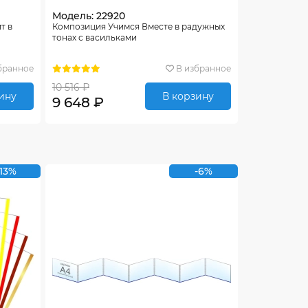
Модель: 22920
т в
Композиция Учимся Вместе в радужных
тонах с васильками
бранное
В избранное
10 516 ₽
ину
В корзину
9 648 ₽
-13%
-6%