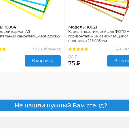
: 10004
Модель: 10021
ковый карман А5
Карман пластиковый для ФОТО 
нтальный самоклеящийся 225х155
горизонтальный самоклеящийся
подписью 225х185 мм
В избранное
В из
86 ₽
В корзину
В корз
75 ₽
Не нашли нужный Вам стенд?