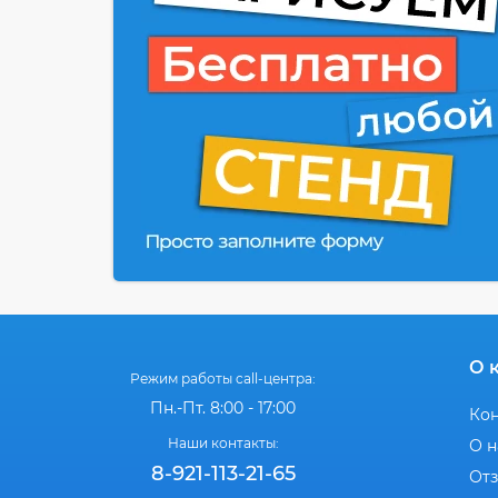
О 
Режим работы call-центра:
Пн.-Пт. 8:00 - 17:00
Ко
Наши контакты:
О н
8-921-113-21-65
От