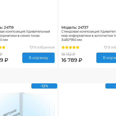
: 24719
Модель: 24737
вая композиция Удивительный
Стендовая композиция Удивите
орматики в синих тонах
мир информатики в золотистых т
50 мм
3480*950 мм
В избранное
В из
 ₽
18 132 ₽
В корзину
В корз
89 ₽
16 789 ₽
-12%