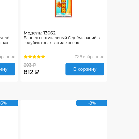
Модель: 13062
льный
Баннер вертикальный С днём знаний в
онах
голубых тонах в стиле осень
бранное
В избранное
893 ₽
ину
В корзину
812 ₽
-6%
-8%