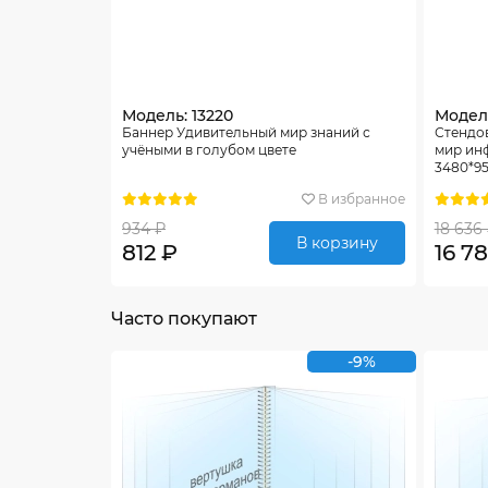
Модель: 13220
Модель
Баннер Удивительный мир знаний с
Стендо
учёными в голубом цвете
мир инф
3480*9
В избранное
934 ₽
18 636
В корзину
812 ₽
16 7
Часто покупают
-9%