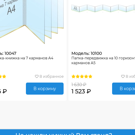
: 10047
Модель: 10100
ка-книжка на 7 карманов А4
Папка-передвижка на 10 горизо
карманов А5
В избранное
В из
1 630 ₽
В корзину
В корз
6 ₽
1 523 ₽