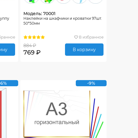
Модель: 70001
руппу
Наклейки на шкафчики и кроватки 97шт.
50*50мм
бранное
В избранное
884 ₽
ину
В корзину
769 ₽
-6%
-9%