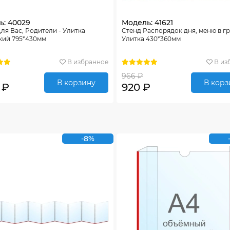
ь: 40029
Модель: 41621
ля Вас, Родители - Улитка
Стенд Распорядок дня, меню в г
кий 795*430мм
Улитка 430*360мм
В избранное
В из
966 ₽
В корзину
В корз
 ₽
920 ₽
-8%