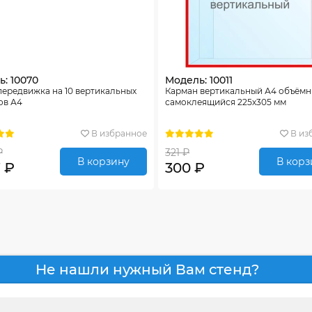
: 10070
Модель: 10011
ередвижка на 10 вертикальных
Карман вертикальный А4 объём
ов А4
самоклеящийся 225х305 мм
В избранное
В из
₽
321 ₽
В корзину
В корз
7 ₽
300 ₽
Не нашли нужный Вам стенд?