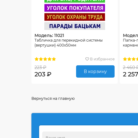
Модель: 11021
Модель
Табличка для перекидной системы
Папка-п
(вертушки) 400х50мм
карман
В избранное
223 ₽
2 460 
В корзину
203 ₽
2 25
Вернуться на главную