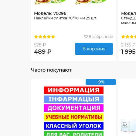
Модель: 70296
Модел
Наклейки Улитка 70*70 мм 25 шт.
Стенд Д
малень
В избранное
528 ₽
2 135 ₽
В корзину
489 ₽
1 995
Часто покупают
-9%