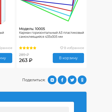
Модель: 10005
ный
Карман горизонтальный А3 пластиковый
самоклеящийся 435х305 мм
бранное
В избранное
289 ₽
ину
В корзину
263 ₽
Поделиться: