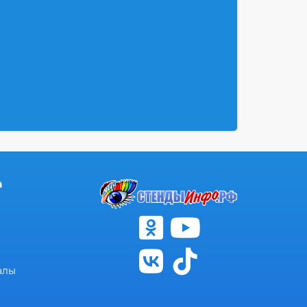
а
алы