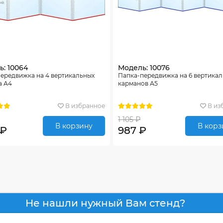
: 10064
Модель: 10076
ередвижка на 4 вертикальных
Папка-передвижка на 6 вертика
а А4
карманов А5
В избранное
В из
1 105 ₽
В корзину
В корз
 ₽
987 ₽
Не нашли нужный Вам стенд?