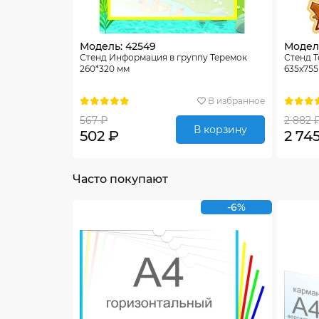
Модель: 42549
Модел
Стенд Информация в группу Теремок
Стенд Т
260*320 мм
635х75
В избранное
567 ₽
2 882 
В корзину
502 ₽
2 74
Часто покупают
-6%