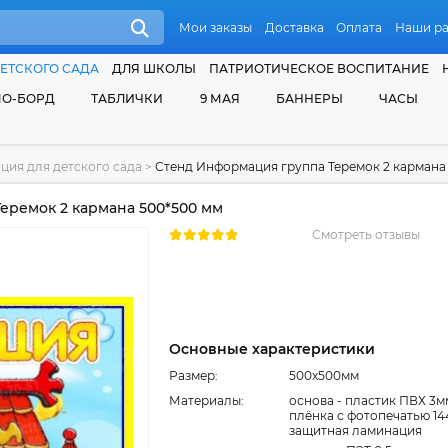
Мои заказы
Доставка
Оплата
Наши р
ЕТСКОГО САДА
ДЛЯ ШКОЛЫ
ПАТРИОТИЧЕСКОЕ ВОСПИТАНИЕ
О-БОРД
ТАБЛИЧКИ
9 МАЯ
БАННЕРЫ
ЧАСЫ
ция для детского сада
>
Стенд Информация группа Теремок 2 кармана
еремок 2 кармана 500*500 мм
Смотреть отзывы
Основные характеристики
Размер:
500x500мм
Материалы:
основа - пластик ПВХ 3м
плёнка с фотопечатью 14
защитная ламинация