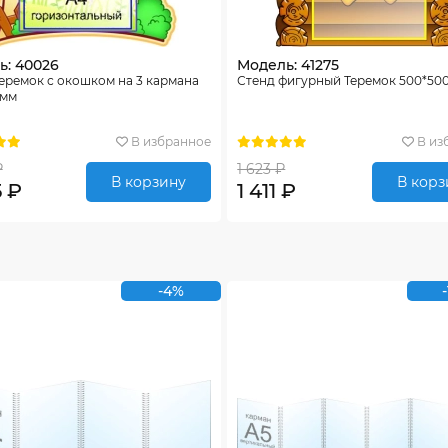
ь: 40026
Модель: 41275
еремок с окошком на 3 кармана
Стенд фигурный Теремок 500*50
5мм
В избранное
В из
₽
1 623 ₽
В корзину
В корз
5 ₽
1 411 ₽
-4%