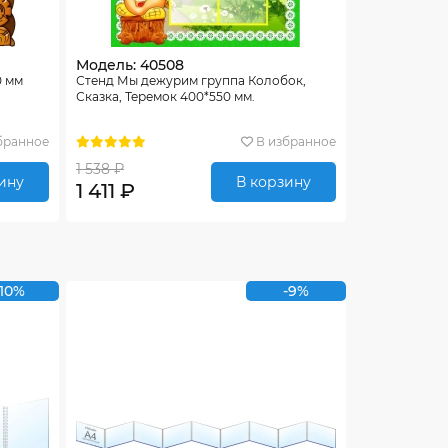
Модель: 40508
0 мм
Стенд Мы дежурим группа Колобок,
Сказка, Теремок 400*550 мм.
бранное
В избранное
1 538 ₽
ину
В корзину
1 411 ₽
-10%
-9%