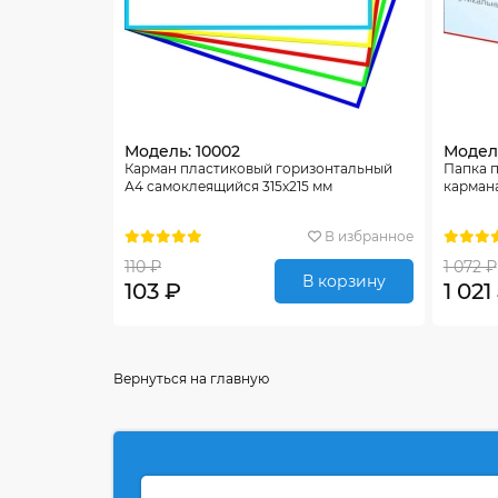
Модель: 10002
Модель
Карман пластиковый горизонтальный
Папка п
А4 самоклеящийся 315х215 мм
карман
В избранное
110 ₽
1 072 ₽
В корзину
103 ₽
1 021
Вернуться на главную