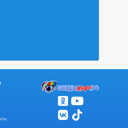
а
алы