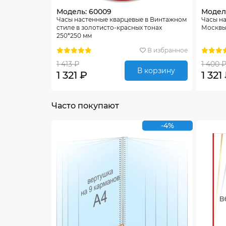
Модель: 60009
Модел
Часы настенные кварцевые в Винтажном
Часы на
стиле в золотисто-красных тонах
Москвы
250*250 мм
В избранное
1 413 ₽
1 400 
В корзину
1 321 ₽
1 321
Часто покупают
-4%