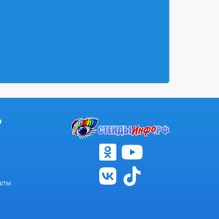
а
алы