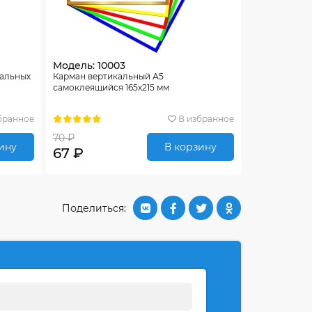
Модель: 10003
тальных
Карман вертикальный А5
самоклеящийся 165х215 мм
бранное
В избранное
70 ₽
ину
В корзину
67 ₽
Поделиться: