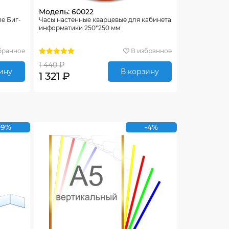
Модель: 60022
ле Биг-
Часы настенные кварцевые для кабинета
информатики 250*250 мм
бранное
В избранное
1 440 ₽
ину
В корзину
1 321 ₽
-9%
-4%