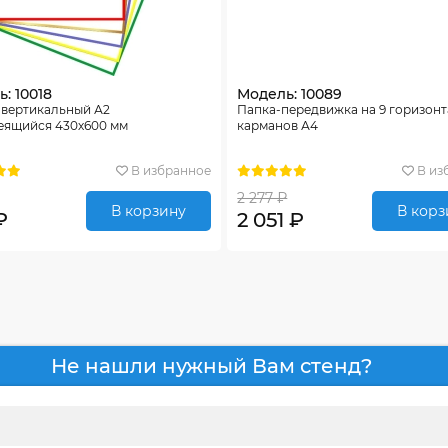
: 10018
Модель: 10089
 вертикальный А2
Папка-передвижка на 9 горизон
еящийся 430х600 мм
карманов А4
В избранное
В из
2 277 ₽
В корзину
В корз
₽
2 051 ₽
Не нашли нужный Вам стенд?