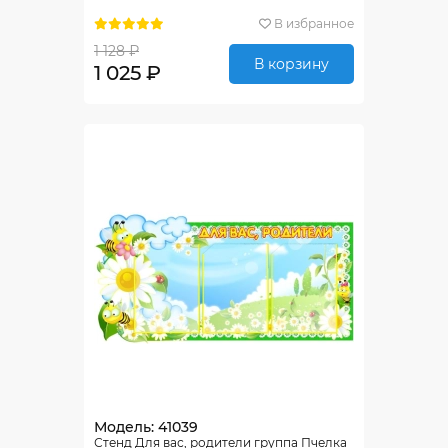
В избранное
1 128 ₽
В корзину
1 025 ₽
Модель: 41039
Стенд Для вас, родители группа Пчелка