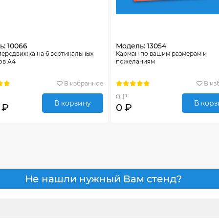
: 10066
Модель: 13054
передвижка на 6 вертикальных
Карман по вашим размерам и
ов А4
пожеланиям
В избранное
В из
0 ₽
В корзину
В корз
 ₽
0 ₽
Не нашли нужный Вам стенд?