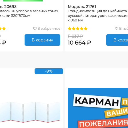
ь: 20693
Модель: 21761
лассный уголок в зеленых тонах
Стенд-композиция для кабинета
ьками 520*970мм
русской литературы с василькам
х1060 мм
В избранное
В из
₽
11 837 ₽
В корзину
В корз
3 ₽
10 664 ₽
-9%