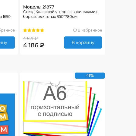
Модель: 21877
Стенд Классный уголок с васильками в
и 1690
бирюзовых тонах 950*780мм
бранное
В избранное
4 521 ₽
ину
В корзину
4 186 ₽
-11%