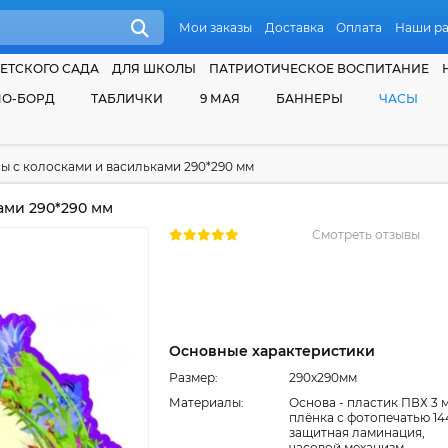
Мои заказы
Доставка
Оплата
Наши р
ЕТСКОГО САДА
ДЛЯ ШКОЛЫ
ПАТРИОТИЧЕСКОЕ ВОСПИТАНИЕ
О-БОРД
ТАБЛИЧКИ
9 МАЯ
БАННЕРЫ
ЧАСЫ
ы с колосками и васильками 290*290 мм
ами 290*290 мм
Смотреть отзывы
Основные характеристики
Размер:
290x290мм
Материалы:
Основа - пластик ПВХ 3 
плёнка с фотопечатью 144
защитная ламинация,
часовой механизм,