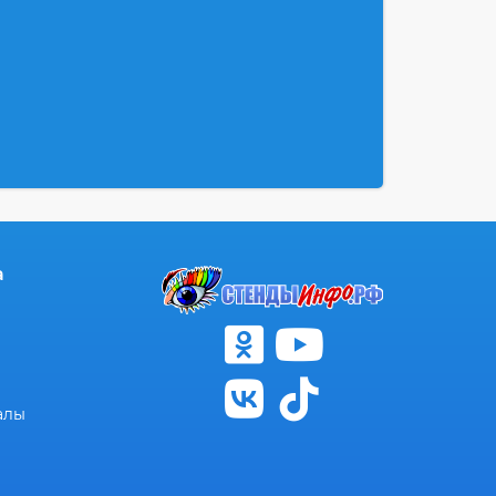
а
алы