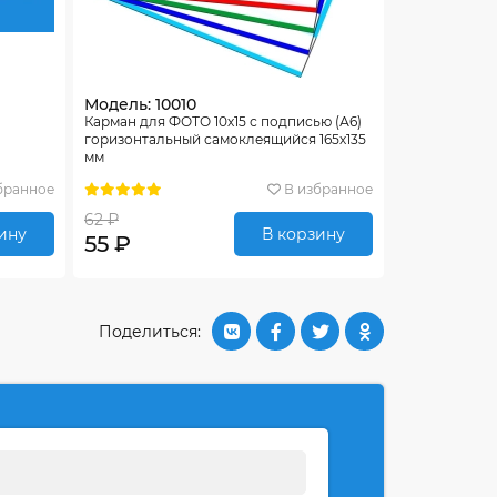
Модель: 10010
Карман для ФОТО 10х15 с подписью (А6)
горизонтальный самоклеящийся 165х135
мм
бранное
В избранное
62 ₽
ину
В корзину
55 ₽
Поделиться: