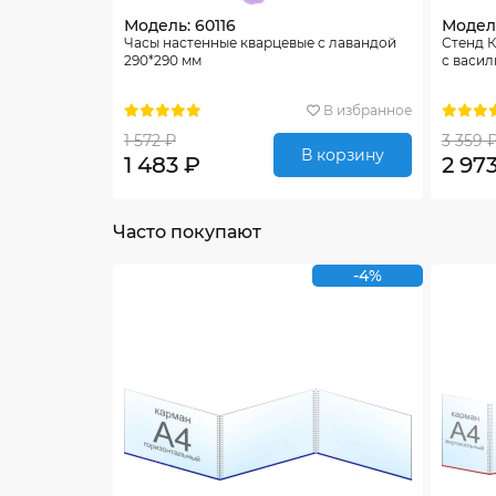
Модель: 60116
Модел
Часы настенные кварцевые c лавандой
Стенд К
290*290 мм
с васил
В избранное
1 572 ₽
3 359 
В корзину
1 483 ₽
2 97
Часто покупают
-4%