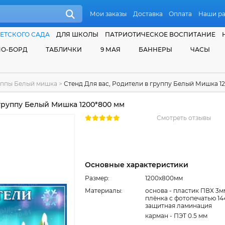
Мои заказы
Доставка
Оплата
Наши р
ЕТСКОГО САДА
ДЛЯ ШКОЛЫ
ПАТРИОТИЧЕСКОЕ ВОСПИТАНИЕ
О-БОРД
ТАБЛИЧКИ
9 МАЯ
БАННЕРЫ
ЧАСЫ
уппы Белый мишка
>
Стенд Для вас, Родители в группу Белый Мишка 1
 группу Белый Мишка 1200*800 мм
Смотреть отзывы
Основные характеристики
Размер:
1200x800мм
Материалы:
основа - пластик ПВХ 3м
плёнка с фотопечатью 14
защитная ламинация
карман - ПЭТ 0.5 мм