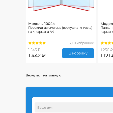
Модель: 10044
Модель
Перекидная система (вертушка-книжка)
Папка-
на 4 кармана А4
карман
В избранное
1 543 ₽
1 256 ₽
В корзину
1 442 ₽
1 121 
Вернуться на главную