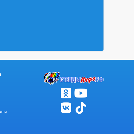
а
алы