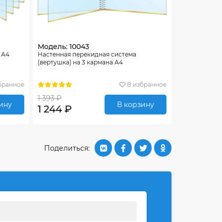
Модель: 10043
 А4
Настенная перекидная система
(вертушка) на 3 кармана А4
бранное
В избранное
1 393 ₽
ину
В корзину
1 244 ₽
Поделиться: