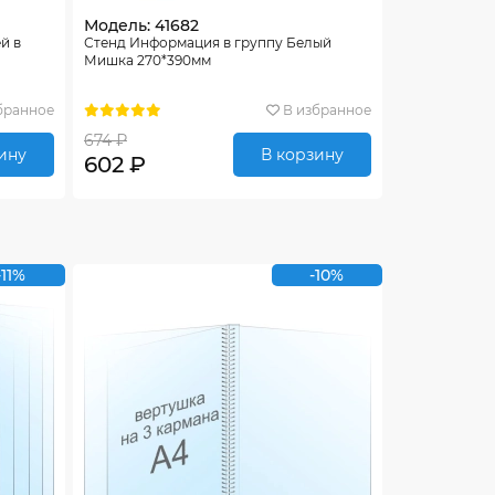
Модель: 41682
й в
Стенд Информация в группу Белый
Мишка 270*390мм
бранное
В избранное
674 ₽
ину
В корзину
602 ₽
-11%
-10%