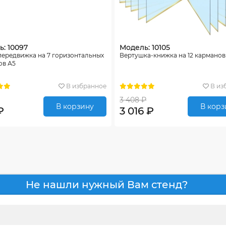
: 10097
Модель: 10105
передвижка на 7 горизонтальных
Вертушка-книжка на 12 карманов
ов А5
В избранное
В из
3 408 ₽
В корзину
В корз
₽
3 016 ₽
Не нашли нужный Вам стенд?