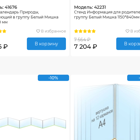
: 41676
Модель: 42231
Календарь Природы,
Стенд Информация для родителе
ающий в группу Белый Мишка
группу Белый Мишка 1150*840мм
0 мм
В избранное
В из
7 564 ₽
В корзину
В корз
6 ₽
7 204 ₽
-10%