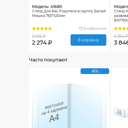
Модель: 41680
Модель
Стенд Для Вас Родители в группу Белый
Стенд 
Мишка 760*520мм
развив
800*60
В избранное
2 615 ₽
4 154 ₽
В корзину
2 274 ₽
3 84
Часто покупают
-6%